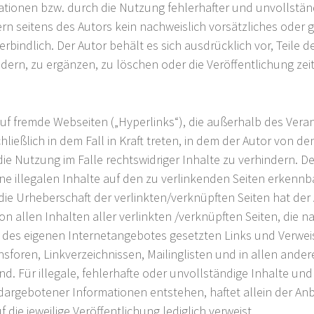
tionen bzw. durch die Nutzung fehlerhafter und unvollstän
rn seitens des Autors kein nachweislich vorsätzliches oder g
erbindlich. Der Autor behält es sich ausdrücklich vor, Teile
rn, zu ergänzen, zu löschen oder die Veröffentlichung zeit
auf fremde Webseiten („Hyperlinks“), die außerhalb des Vera
ließlich in dem Fall in Kraft treten, in dem der Autor von d
e Nutzung im Falle rechtswidriger Inhalte zu verhindern. Der
e illegalen Inhalte auf den zu verlinkenden Seiten erkennba
die Urheberschaft der verlinkten/verknüpften Seiten hat der 
 von allen Inhalten aller verlinkten /verknüpften Seiten, die
alb des eigenen Internetangebotes gesetzten Links und Verwe
nsforen, Linkverzeichnissen, Mailinglisten und in allen an
ind. Für illegale, fehlerhafte oder unvollständige Inhalte u
rgebotener Informationen entstehen, haftet allein der Anbi
f die jeweilige Veröffentlichung lediglich verweist.