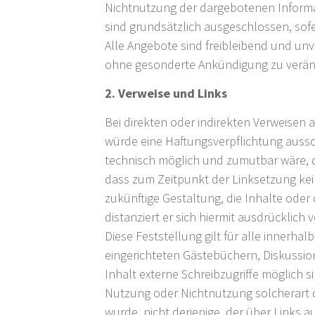
Nichtnutzung der dargebotenen Informa
sind grundsätzlich ausgeschlossen, sofe
Alle Angebote sind freibleibend und unv
ohne gesonderte Ankündigung zu verände
2. Verweise und Links
Bei direkten oder indirekten Verweisen 
würde eine Haftungsverpflichtung aussch
technisch möglich und zumutbar wäre, di
dass zum Zeitpunkt der Linksetzung kein
zukünftige Gestaltung, die Inhalte oder 
distanziert er sich hiermit ausdrücklich
Diese Feststellung gilt für alle innerh
eingerichteten Gästebüchern, Diskussio
Inhalt externe Schreibzugriffe möglich s
Nutzung oder Nichtnutzung solcherart da
wurde, nicht derjenige, der über Links au