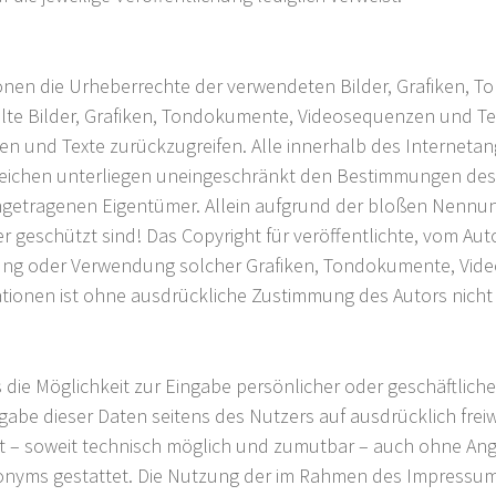
kationen die Urheberrechte der verwendeten Bilder, Grafiken
llte Bilder, Grafiken, Tondokumente, Videosequenzen und Tex
n und Texte zurückzugreifen. Alle innerhalb des Interneta
eichen unterliegen uneingeschränkt den Bestimmungen des 
ngetragenen Eigentümer. Allein aufgrund der bloßen Nennung
 geschützt sind! Das Copyright für veröffentlichte, vom Autor
tigung oder Verwendung solcher Grafiken, Tondokumente, Vi
tionen ist ohne ausdrückliche Zustimmung des Autors nicht 
 die Möglichkeit zur Eingabe persönlicher oder geschäftlic
isgabe dieser Daten seitens des Nutzers auf ausdrücklich fre
st – soweit technisch möglich und zumutbar – auch ohne An
onyms gestattet. Die Nutzung der im Rahmen des Impressum